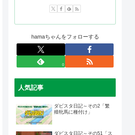
hamaちゃんをフォローする
0
人気記事
ダビスタ日記～その2「繁
殖牝馬に種付け」
ダビスタ日記～その51「ス