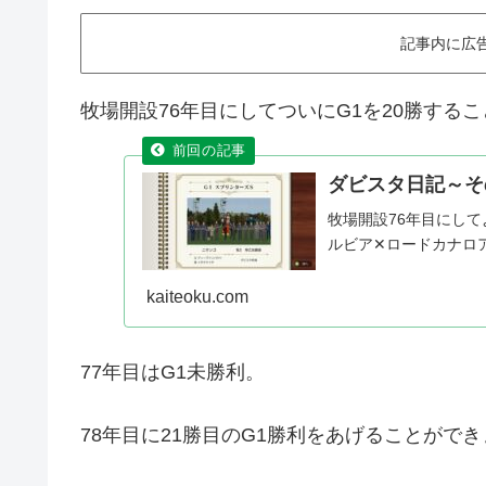
記事内に広
牧場開設76年目にしてついにG1を20勝する
ダビスタ日記～その
牧場開設76年目にして
ルビア✕ロードカナロ
kaiteoku.com
77年目はG1未勝利。
78年目に21勝目のG1勝利をあげることがで