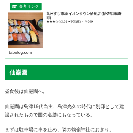
九州すし市場 イオンタウン姶良店 (帖佐/回転寿
司)
★★★☆☆3.01 ■予算(夜):～￥999
tabelog.com
仙巌園
昼食後は仙巌園へ。
仙巌園は島津19代当主、島津光久の時代に別邸として建
設されたもので国の名勝にもなっている。
まずは駐車場に車を止め、隣の鶴嶺神社にお参り。