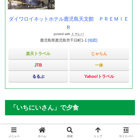
ダイワロイネットホテル鹿児島天文館 ＰＲＥＭＩＥ
Ｒ
posted with
トマレバ
鹿児島県鹿児島市千日町1-1
[地図]
楽天トラベル
じゃらん
JTB
一休
るるぶ
Yahoo!トラベル
「いちにいさん」で夕食
夕食は鹿児島出身の知人に教えてもらった「いちにいさん
天文館店」へ。
メニュー
ホーム
検索
トップ
サイドバー