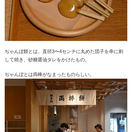
ぢゃんぼ餅とは、直径3〜4センチに丸めた団子を串に刺
して焼き、砂糖醤油タレをかけたもの。
ぢゃんぼとは両棒がなまったものらしい。