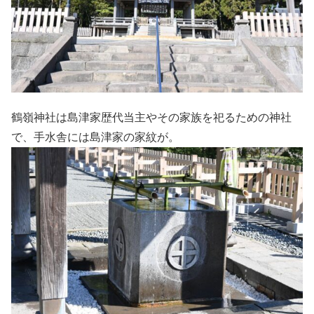
鶴嶺神社は島津家歴代当主やその家族を祀るための神社
で、手水舎には島津家の家紋が。