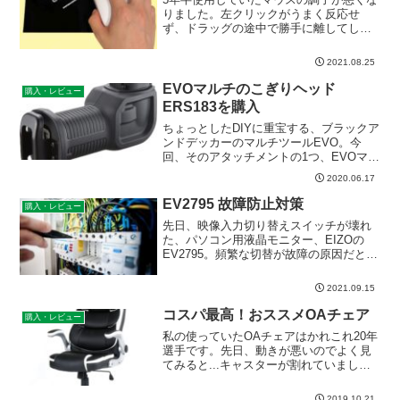
りました。左クリックがうまく反応せ
ず、ドラッグの途中で勝手に離してしま
うなど、ストレスがたまるようになって
きました。そこでAmazonで429円マウス
2021.08.25
を購入しました。その使い心地をレビュ
ーします。
EVOマルチのこぎりヘッド
購入・レビュー
ERS183を購入
ちょっとしたDIYに重宝する、ブラックア
ンドデッカーのマルチツールEVO。今
回、そのアタッチメントの1つ、EVOマル
チのこぎりヘッドERS183を購入した。購
2020.06.17
入した理由緊急事態宣言のさなか、せっ
せせっせとDIYをしていたが、その時に出
EV2795 故障防止対策
購入・レビュー
た端材...
先日、映像入力切り替えスイッチが壊れ
た、パソコン用液晶モニター、EIZOの
EV2795。頻繁な切替が故障の原因だと思
いますので、故障回避のため、KVM切替
器を購入しましたので、レビューを「書
2021.09.15
いておく」ことにします。
コスパ最高！おススメOAチェア
購入・レビュー
私の使っていたOAチェアはかれこれ20年
選手です。先日、動きが悪いのでよく見
てみると...キャスターが割れていまし
た...さすがにこれはもう寿命、というこ
とで買い替えることにしました。
2019.10.21