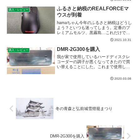
ふるさと納税のREALFORCEマ
購入・レビュー
ウスが到着
hamaちゃん今年のふるさと納税はどうし
よう？といつも迷ってしまう。定番のプ
レミアムモルツ、黒霧島…これだけでは
限度額が余ってしまう。かといってあま
2021.10.31
りコスパが悪いのも…なんかもったいな
い気がする。約5年半使用していたロジク
DMR-2G300を購入
購入・レビュー
ールのマウス、M5...
我が家で使用しているハードディスクレ
コーダーの調子が悪くなってきたので買
い替えることにした。これまで使用して
きたのは、2015年に購入したパナソニッ
クのDMR-BRZ2000という機種だが、わず
2020.03.08
か5年で起動が遅くなったり、度々B-CAS
カー...
冬の青森と弘前城雪燈籠まつり
DMR-2G300を購入