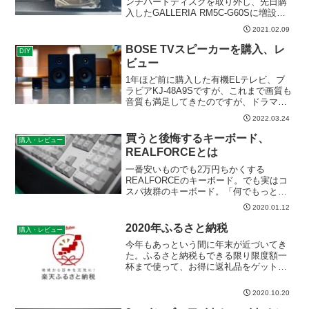
ンチハードディスクを取り外し、先日購
入したGALLERIA RM5C-G60Sに増設し
ました。最初、3.5インチシャドウベイの
2021.02.09
場所がわからず一瞬迷いましたが、意外
な場所に取り付け位置がありました。取
BOSE TVスピーカーを購入、レ
DIY
り付けはとても簡単でした。
ビュー
1年ほど前に購入した有機ELテレビ、ブ
ラビアKJ-48A9Sですが、これまで画質も
音質も満足してきたのですが、ドラマや
映画のセリフが聞き取りづらいことがあ
2022.03.24
りました。そこでBOSEのサウンドバ
ー、TVスピーカーを購入しました。
買うと後悔するキーボード、
購入・レビュー
REALFORCEとは
一番安いものでも2万円ちかくする
REALFORCEのキーボード。でも実はコ
スパ抜群のキーボード。「何でもっと早
く使わなかったのか」って後悔するほど
2020.01.12
価値のあるキーボード。
2020年ふるさと納税
購入・レビュー
今年もあっという間に年末が近づいてき
た。ふるさと納税もできる限り限度額一
杯まで使って、お得に返礼品をゲットし
ようと思う。2020年のふるさと納税今年
のふるさと納税でゲットした返礼品は次
2020.10.20
の通り。 エリエールトイレットティッシ