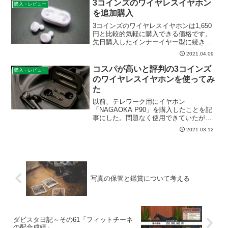
ュー（岐阜県可児市...
3コインズのワイヤレスイヤホン
購入・レビュー
を追加購入
3コインズのワイヤレスイヤホンは1,650
円と比較的気軽に購入できる価格です。
先日購入したインナーイヤー型に続き、
カナル型も購入しましたので、使用感な
2021.04.09
どレビューしたいと思います。
コスパが高いと評判の3コインズ
購入・レビュー
のワイヤレスイヤホンを使ってみ
た
以前、テレワーク用にイヤホン
「NAGAOKA P90」を購入したことを記
事にした。問題なく使用できていたが、
コードが左右とも同じ長さになっている
2021.03.12
ので、首の後ろではなく、手前にコード
が来てしまい、テレビ会議中に資料をめ
くったりすると、イヤホン...
写真の保管と鑑賞について考える
ダビスタ日記～その61「フィットチーネ
の配合成績」