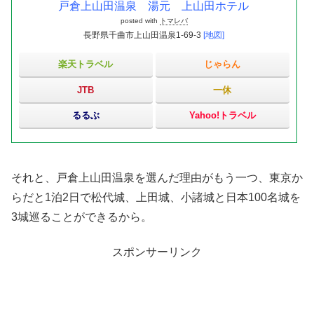
戸倉上山田温泉 湯元 上山田ホテル
posted with
トマレバ
長野県千曲市上山田温泉1-69-3
[地図]
楽天トラベル
じゃらん
JTB
一休
るるぶ
Yahoo!トラベル
それと、戸倉上山田温泉を選んだ理由がもう一つ、東京か
らだと1泊2日で松代城、上田城、小諸城と日本100名城を
3城巡ることができるから。
スポンサーリンク