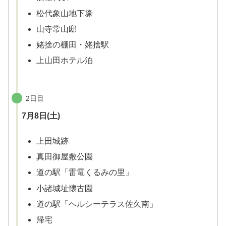
松代象山地下壕
山寺常山邸
姥捨の棚田・姥捨駅
上山田ホテル泊
2日目
7月8日(土)
上田城跡
真田御屋敷公園
道の駅「雷電くるみの里」
小諸城址懐古園
道の駅「ヘルシーテラス佐久南」
帰宅