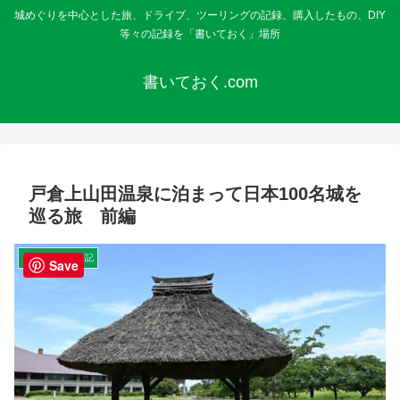
城めぐりを中心とした旅、ドライブ、ツーリングの記録、購入したもの、DIY
等々の記録を「書いておく」場所
書いておく.com
戸倉上山田温泉に泊まって日本100名城を
巡る旅 前編
ドライブ・旅行記
Save