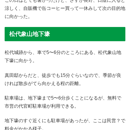
この日はとても暑かったけど、さすが長野、日陰に入ると
涼しく、自販機で缶コーヒー買って一休みして次の目的地
に向かった。
松代象山地下壕
松代城跡から、車で5〜6分のところにある、松代象山地
下壕に向かう。
真田邸からだと、徒歩でも15分ぐらいなので、季節が良
ければ散歩がてら向かえる程の距離。
駐車場は、地下壕まで5〜6分歩くことになるが、無料で
市営の代官町駐車場が利用できる。
地下壕のすぐ近くにも駐車場があったが、ここは民営？で
料金がかかる様子。