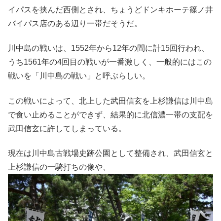
イパスを挟んだ西側とされ、ちょうどドンキホーテ篠ノ井
バイパス店のある辺り一帯だそうだ。
川中島の戦いは、1552年から12年の間に計15回行われ、
うち1561年の4回目の戦いが一番激しく、一般的にはこの
戦いを「川中島の戦い」と呼ぶらしい。
この戦いによって、北上した武田信玄を上杉謙信は川中島
で食い止めることができず、結果的に北信濃一帯の支配を
武田信玄に許してしまっている。
現在は川中島古戦場史跡公園として整備され、武田信玄と
上杉謙信の一騎打ちの像や、