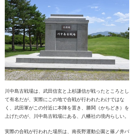
川中島古戦場は、武田信玄と上杉謙信が戦ったところとし
て有名だが、実際にこの地で合戦が行われたわけではな
く、武田軍がこの付近に本陣を置き、勝鬨（かちどき）を
上げたのが、川中島古戦場にある、八幡社の境内らしい。
実際の合戦が行われた場所は、南長野運動公園と篠ノ井バ