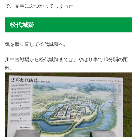
で、見事にぶつかってしまった。
松代城跡
気を取り直して松代城跡へ。
川中古戦場から松代城跡までは、やはり車で10分弱の距
離。