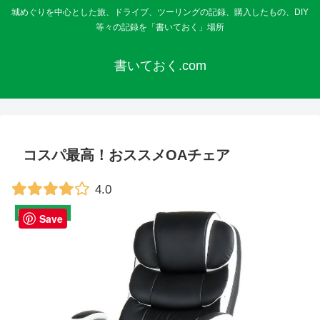
城めぐりを中心とした旅、ドライブ、ツーリングの記録、購入したもの、DIY
等々の記録を「書いておく」場所
書いておく.com
コスパ最高！おススメOAチェア
4.0
購入・レビュー
Save