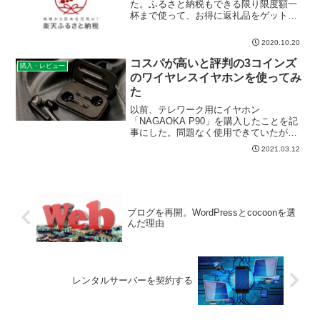
た。ふるさと納税もできる限り限度額一
杯まで使って、お得に返礼品をゲットし
ようと思う。2020年のふるさと納税今年
のふるさと納税でゲットした返礼品は次
2020.10.20
の通り。 エリエールトイレットティッシ
ュー（岐阜県可児市...
コスパが高いと評判の3コインズ
購入・レビュー
のワイヤレスイヤホンを使ってみ
た
以前、テレワーク用にイヤホン
「NAGAOKA P90」を購入したことを記
事にした。問題なく使用できていたが、
コードが左右とも同じ長さになっている
2021.03.12
ので、首の後ろではなく、手前にコード
が来てしまい、テレビ会議中に資料をめ
くったりすると、イヤホン...
ブログを再開。WordPressとcocoonを選
んだ理由
レンタルサーバーを契約する