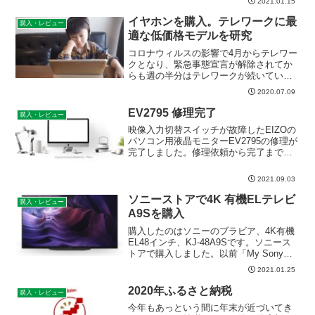
2021.01.15
円！安さに惹かれて購入しましたが、な
かなか良い感じです。
イヤホンを購入。テレワークに最
購入・レビュー
適な低価格モデルを研究
コロナウィルスの影響で4月からテレワー
クとなり、緊急事態宣言が解除されてか
らも週の半分はテレワークが続いてい
る。Teamsによるテレビ会議や、eラーニ
2020.07.09
ング等、オフィスでも在宅でも周りに迷
惑をかけないようイヤホンが必須になっ
EV2795 修理完了
購入・レビュー
ている。これまで、...
映像入力切替スイッチが故障したEIZOの
パソコン用液晶モニターEV2795の修理が
完了しました。修理依頼から完了までの
経緯を「書いておく」ことにします。
2021.09.03
ソニーストアで4K 有機ELテレビ
購入・レビュー
A9Sを購入
購入したのはソニーのブラビア、4K有機
EL48インチ、KJ-48A9Sです。ソニース
トアで購入しました。以前「My Sony」
に登録しておいたことで、ソニーストア
2021.01.25
から18%の割引クーポンと5千円のお買い
物券をもらえたのでお得に購入できまし
2020年ふるさと納税
購入・レビュー
た。
今年もあっという間に年末が近づいてき